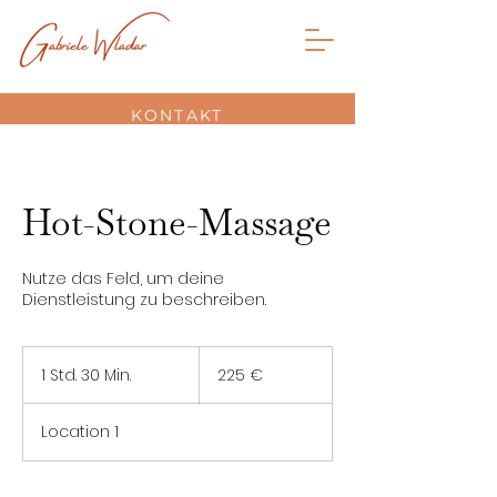
KONTAKT
Hot-Stone-Massage
Nutze das Feld, um deine
Dienstleistung zu beschreiben.
225
Euro
1 Std. 30 Min.
1
225 €
S
t
Location 1
d
3
0